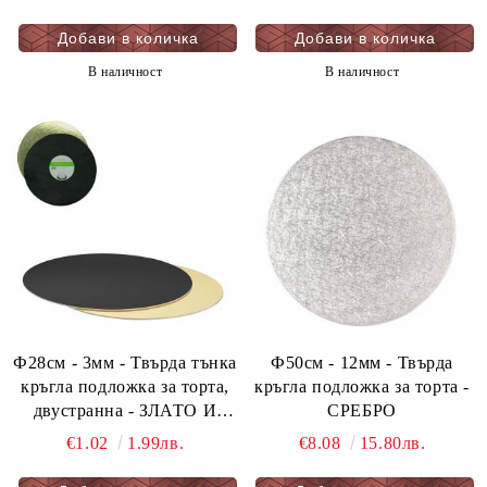
В наличност
В наличност
Ф28см - 3мм - Твърда тънка
Ф50см - 12мм - Твърда
кръгла подложка за торта,
кръгла подложка за торта -
двустранна - ЗЛАТО И
СРЕБРО
ЧЕРНО - мукава - 1 бр.
€1.02
1.99лв.
€8.08
15.80лв.