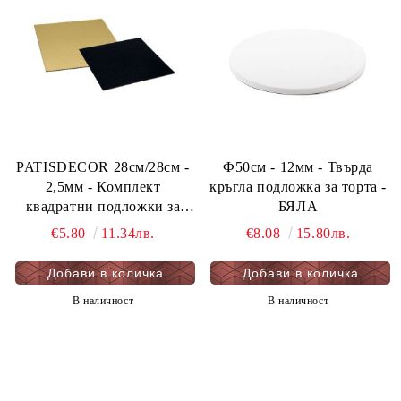
PATISDECOR 28см/28см -
Ф50см - 12мм - Твърда
2,5мм - Комплект
кръгла подложка за торта -
квадратни подложки за
БЯЛА
торта, двустранни - злато и
€5.80
11.34лв.
€8.08
15.80лв.
черно 5 бр. - мукава
В наличност
В наличност