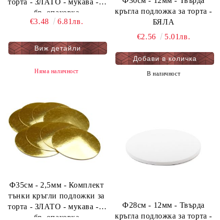
Ф30см - 12мм - Твърда
торта - ЗЛАТО - мукава - 3
кръгла подложка за торта -
бр. опаковка
€3.48
6.81лв.
БЯЛА
€2.56
5.01лв.
Виж детайли
Няма наличност
В наличност
Ф35см - 2,5мм - Комплект
тънки кръгли подложки за
Ф28см - 12мм - Твърда
торта - ЗЛАТО - мукава - 2
кръгла подложка за торта -
бр. опаковка