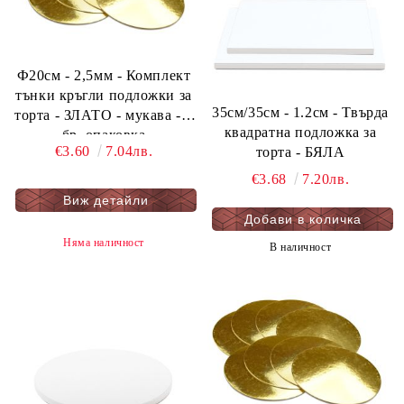
Ф20см - 2,5мм - Комплект
тънки кръгли подложки за
35см/35см - 1.2см - Твърда
торта - ЗЛАТО - мукава - 8
квадратна подложка за
бр. опаковка
€3.60
7.04лв.
торта - БЯЛА
€3.68
7.20лв.
Виж детайли
Няма наличност
В наличност