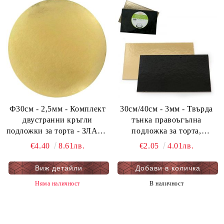
Ф30см - 2,5мм - Комплект
30см/40см - 3мм - Твърда
двустранни кръгли
тънка правоъгълна
подложки за торта - ЗЛАТО
подложка за торта,
и ЧЕРНО - мукава - 5 бр.
двустранна - злато и черно
€4.40
8.61лв.
€2.05
4.01лв.
опаковка
- мукава
Виж детайли
Няма наличност
В наличност