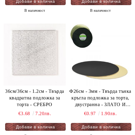
В наличност
В наличност
36см/36см - 1.2см - Твърда
Ф26см - 3мм - Твърда тънка
квадратна подложка за
кръгла подложка за торта,
торта - СРЕБРО
двустранна - ЗЛАТО И
ЧЕРНО - мукава - 1 бр.
€3.68
7.20лв.
€0.97
1.90лв.