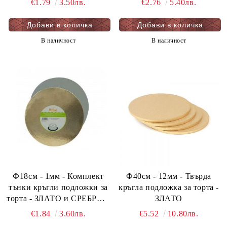
€1.79
3.50лв.
€2.76
5.40лв.
В наличност
В наличност
Ф18см - 1мм - Комплект
Ф40см - 12мм - Твърда
тънки кръгли подложки за
кръгла подложка за торта -
торта - ЗЛАТО и СРЕБРО 5
ЗЛАТО
бр. опаковка
€1.84
3.60лв.
€5.52
10.80лв.