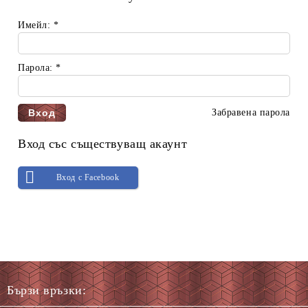
Имейл:
*
Парола:
*
Забравена парола
Вход със съществуващ акаунт
Вход с Facebook
Бързи връзки: