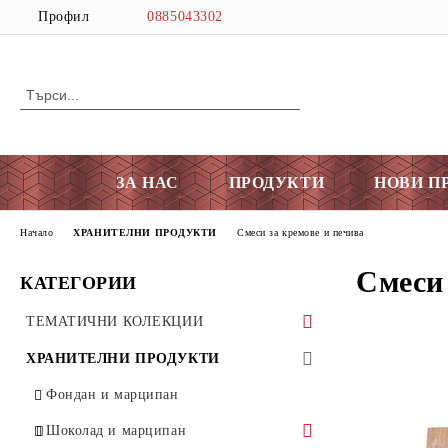
Профил
0885043302
ЗА НАС
ПРОДУКТИ
НОВИ П
Начало
ХРАНИТЕЛНИ ПРОДУКТИ
Смеси за кремове и печива
Смеси 
КАТЕГОРИИ
ТЕМАТИЧНИ КОЛЕКЦИИ
ЗА ВИНОТО И ЛЮБОВТА
ХРАНИТЕЛНИ ПРОДУКТИ
Любов
ВЕЛИКДЕН
Фондан и марципан
ПРИНТ
Шоколад и марципан
Вино
Резци
ХЕЛУИН