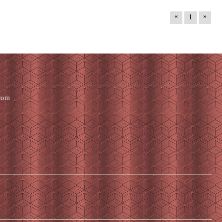
«
»
1
com