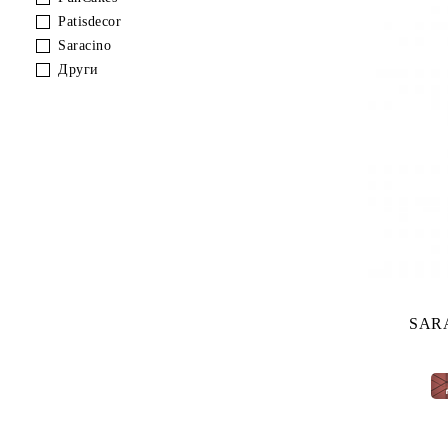
Patisdecor
Saracino
Други
SARA