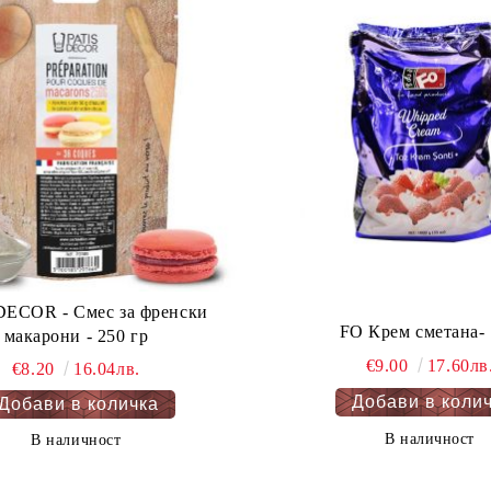
DECOR - Смес за френски
FO Крем сметана- 
макарони - 250 гр
€9.00
17.60лв
€8.20
16.04лв.
В наличност
В наличност