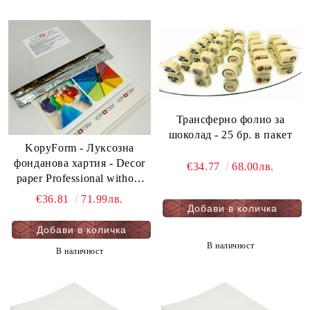
Трансферно фолио за
шоколад - 25 бр. в пакет
KopyForm - Луксозна
фонданова хартия - Decor
€34.77
68.00лв.
paper Professional without
E171- 25 бр. в пакет
€36.81
71.99лв.
В наличност
В наличност