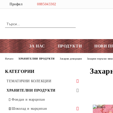
Профил
0885043302
ЗА НАС
ПРОДУКТИ
НОВИ П
Начало
ХРАНИТЕЛНИ ПРОДУКТИ
Захарни декорации
Захарни поръски мик
Захар
КАТЕГОРИИ
ТЕМАТИЧНИ КОЛЕКЦИИ
ЗА ВИНОТО И ЛЮБОВТА
ХРАНИТЕЛНИ ПРОДУКТИ
Любов
ВЕЛИКДЕН
Фондан и марципан
ПРИНТ
Шоколад и марципан
Вино
Резци
ХЕЛУИН