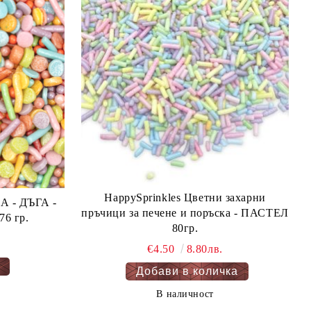
HappySprinkles Цветни захарни
А -
пръчици за печене и поръска - ПАСТЕЛ
PASTEL RAINBOW 76 гр.
80гр.
€4.50
8.80лв.
В наличност