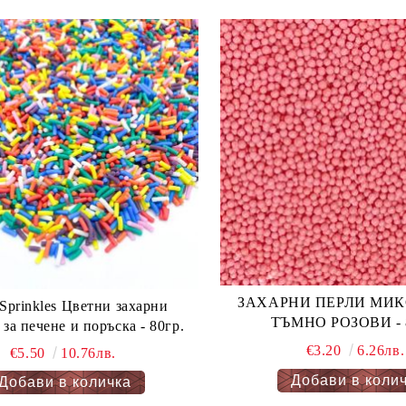
ЗАХАРНИ ПЕРЛИ МИКС 
les Цветни захарни
ТЪМНО РОЗОВИ - 8
за печене и поръска - 80гр.
€3.20
6.26лв.
€5.50
10.76лв.