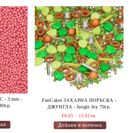
- 3 mm -
FunCakes ЗАХАРНА ПОРЪСКА -
0гр.
ДЖУНГЛА - Jungle Joy 70гр.
€6.65
13.01лв.