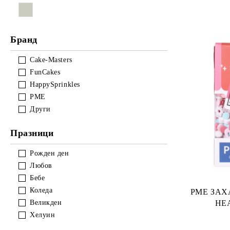
Великден
2 мм
петифури
Превозни средства
Винтиндж и бижута
Бранд
Букви и цифри
Cake-Masters
FunCakes
HappySprinkles
PME
Други
Празници
Рожден ден
Любов
Бебе
Коледа
PME ЗАХАРН
Великден
Хелуин