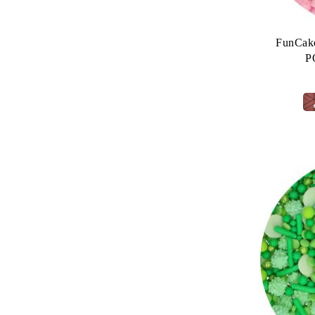
FunCa
Р