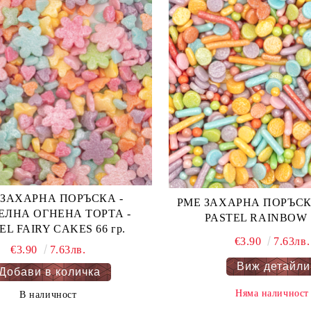
 ЗАХАРНА ПОРЪСКА -
PME ЗАХАРНА ПОРЪСКА - ДЪГ
ЕЛНА ОГНЕНА ТОРТА -
PASTEL FAIRY CAKES 66 гр.
€3.90
7.63лв.
€3.90
7.63лв.
Виж детайли
Няма наличност
В наличност