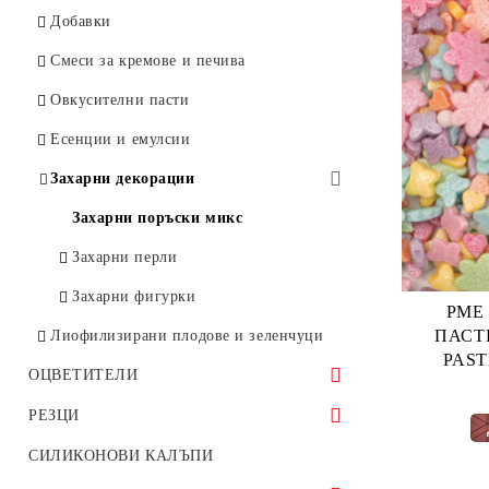
Силоконови Калъпи
Шоколад
Добавки
Принт
КОЛЕДА
Поликарбонатни форми за
Поликарбонатни форми за
Смеси за кремове и печива
Резци
шоколад
шоколад
Овкусителни пасти
Силиконови калъпи
Опаковки
Трансферно фолио, ацетатни
Есенции и емулсии
Опаковки
ленти и листове, инструменти за
Други
шоколад
Захарни декорации
Захарни поръски
Форми за бонбони
Захарни поръски микс
Разни
Захарни перли
Принт
Захарни фигурки
PME
ПАСТ
Лиофилизирани плодове и зеленчуци
ОЦВЕТИТЕЛИ
Гелови бои
РЕЗЦИ
Sugarflair
Прахови бои
Геометрични фигури
СИЛИКОНОВИ КАЛЪПИ