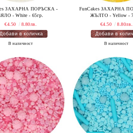
kes ЗАХАРНА ПОРЪСКА -
FunCakes ЗАХАРНА ПО
БЯЛО - White - 65гр.
ЖЪЛТО - Yellow - 
€4.50
8.80лв.
€4.50
8.80лв.
В наличност
В наличност