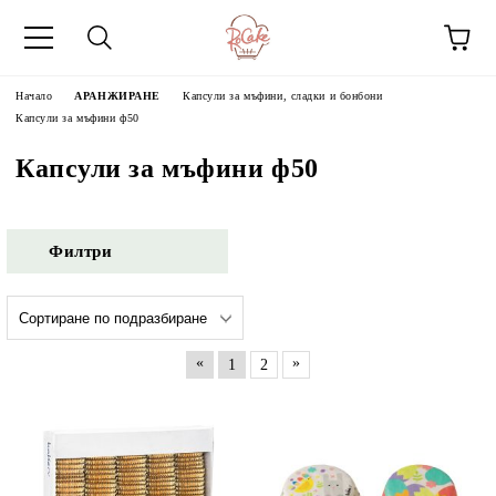
Начало
АРАНЖИРАНЕ
Капсули за мъфини, сладки и бонбони
Капсули за мъфини ф50
Капсули за мъфини ф50
Филтри
«
»
1
2