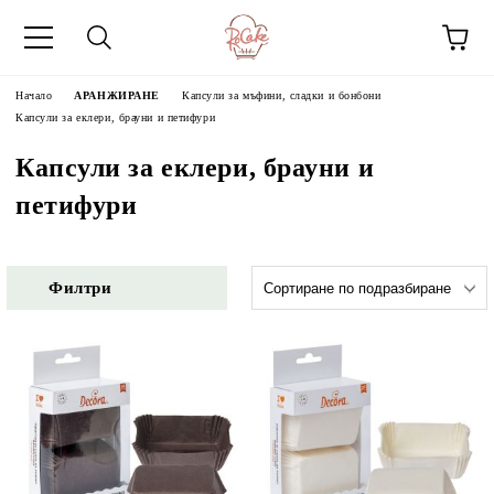
Начало
АРАНЖИРАНЕ
Капсули за мъфини, сладки и бонбони
Капсули за еклери, брауни и петифури
Капсули за еклери, брауни и
петифури
Филтри