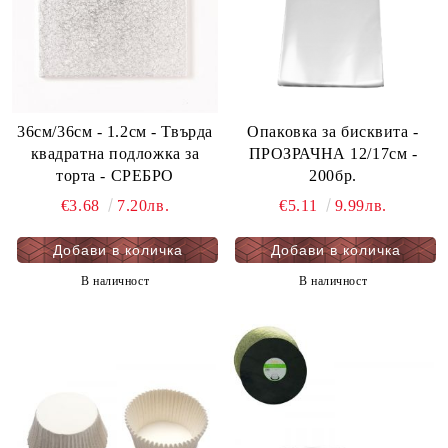
36см/36см - 1.2см - Твърда
Oпаковка за бисквита -
квадратна подложка за
ПРОЗРАЧНА 12/17см -
торта - СРЕБРО
200бр.
€3.68
7.20лв.
€5.11
9.99лв.
В наличност
В наличност