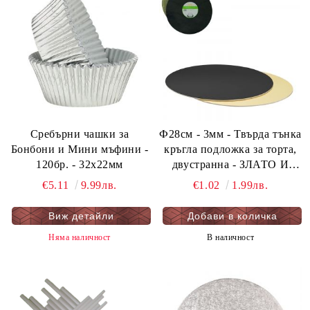
Сребърни чашки за
Ф28см - 3мм - Твърда тънка
Бонбони и Мини мъфини -
кръгла подложка за торта,
120бр. - 32х22мм
двустранна - ЗЛАТО И
ЧЕРНО - мукава - 1 бр.
€5.11
9.99лв.
€1.02
1.99лв.
Виж детайли
Няма наличност
В наличност