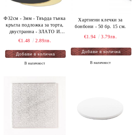
Ф32см - 3мм - Твърда тънка
Хартиени клечки за
кръгла подложка за торта,
бонбони - 50 бр. 15 см.
двустранна - ЗЛАТО И
€1.94
3.79лв.
ЧЕРНО - мукава - 1 бр.
€1.48
2.89лв.
В наличност
В наличност