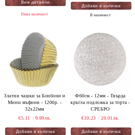
Виж детайли
Няма наличност
В наличност
Златни чашки за Бонбони и
Ф60см - 12мм - Твърда
Мини мъфини - 120бр. -
кръгла подложка за торта -
32х22мм
СРЕБРО
€5.11
9.99лв.
€10.23
20.01лв.