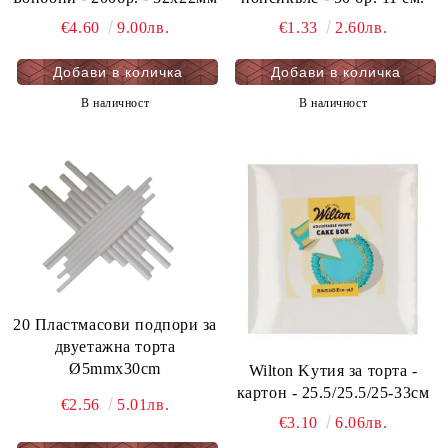
€4.60
9.00лв.
€1.33
2.60лв.
В наличност
В наличност
20 Пластмасови подпори за
двуетажна торта
Ø5mmx30cm
Wilton Kутия за торта -
картон - 25.5/25.5/25-33см
€2.56
5.01лв.
€3.10
6.06лв.