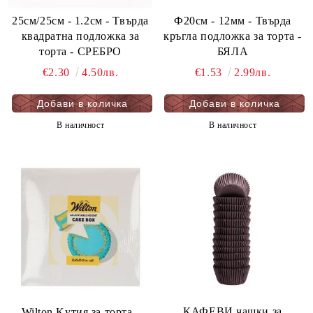
25см/25см - 1.2см - Твърда
Ф20см - 12мм - Твърда
квадратна подложка за
кръгла подложка за торта -
торта - СРЕБРО
БЯЛА
€2.30
4.50лв.
€1.53
2.99лв.
В наличност
В наличност
КАФЕВИ чашки за
Wilton Kутия за торта -