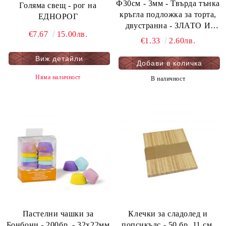
Ф30см - 3мм - Твърда тънка
Голяма свещ - рог на
кръгла подложка за торта,
ЕДНОРОГ
двустранна - ЗЛАТО И
€7.67
15.00лв.
ЧЕРНО - мукава - 1 бр.
€1.33
2.60лв.
Виж детайли
Няма наличност
В наличност
Пастелни чашки за
Клечки за сладолед и
Бонбони - 200бр. - 32х22мм
попсикълс - 50 бр. 11 см.