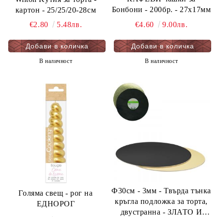
Бонбони - 200бр. - 27х17мм
картон - 25/25/20-28см
€4.60
9.00лв.
€2.80
5.48лв.
В наличност
В наличност
Ф30см - 3мм - Твърда тънка
Голяма свещ - рог на
кръгла подложка за торта,
ЕДНОРОГ
двустранна - ЗЛАТО И