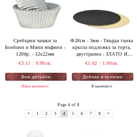
Сребърни чашки за
Ф28см - 3мм - Твърда тънка
Бонбони и Мини мъфини -
кръгла подложка за торта,
120бр. - 32х22мм
двустранна - ЗЛАТО И
ЧЕРНО - мукава - 1 бр.
€5.11
9.99лв.
€1.02
1.99лв.
Виж детайли
Няма наличност
В наличност
Page 4 of 8
«
»
1
2
3
4
5
6
7
8