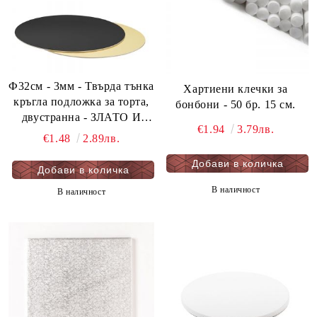
Ф32см - 3мм - Твърда тънка
Хартиени клечки за
кръгла подложка за торта,
бонбони - 50 бр. 15 см.
двустранна - ЗЛАТО И
€1.94
3.79лв.
ЧЕРНО - мукава - 1 бр.
€1.48
2.89лв.
В наличност
В наличност