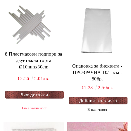
8 Пластмасови подпори за
двуетажна торта
Oпаковка за бисквита -
Ø10mmx30cm
ПРОЗРАЧНА 10/15см -
€2.56
5.01лв.
50бр.
€1.28
2.50лв.
Виж детайли
Няма наличност
В наличност