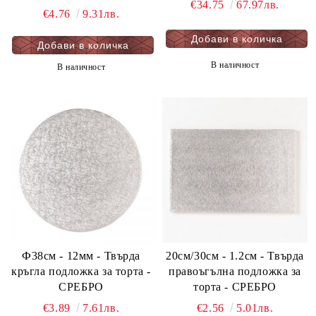
€34.75
67.97лв.
€4.76
9.31лв.
В наличност
В наличност
Ф38см - 12мм - Твърда
20см/30cм - 1.2см - Твърда
кръгла подложка за торта -
правоъгълна подложка за
СРЕБРО
торта - СРЕБРО
€3.89
7.61лв.
€2.56
5.01лв.