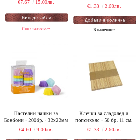
€7.67
15.00лв.
ЧЕРНО - мукава - 1 бр.
€1.33
2.60лв.
Виж детайли
Няма наличност
В наличност
Пастелни чашки за
Клечки за сладолед и
Бонбони - 200бр. - 32х22мм
попсикълс - 50 бр. 11 см.
€4.60
9.00лв.
€1.33
2.60лв.