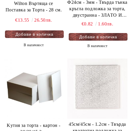
Ф24см - 3мм - Твърда тънка
Wilton Въртяща се
кръгла подложка за торта,
Поставка за Торта - 28 см.
двустранна - ЗЛАТО И
€13.55
26.50лв.
ЧЕРНО - мукава - 1 бр.
€0.82
1.60лв.
В наличност
В наличност
45см/45см - 1.2см - Твърда
Kутия за торта - картон -
квадратна подложка за