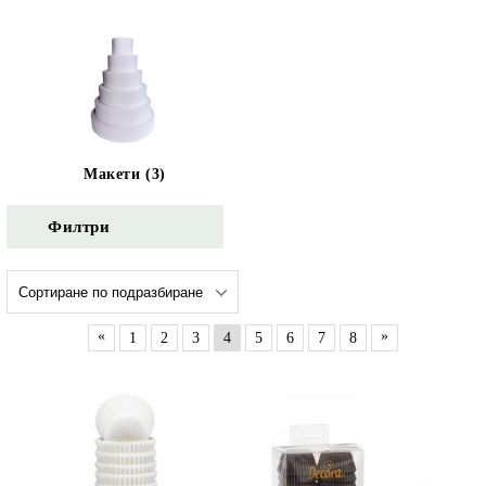
Макети (3)
Филтри
«
»
1
2
3
4
5
6
7
8