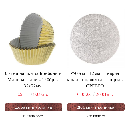
Златни чашки за Бонбони и
Ф60см - 12мм - Твърда
Мини мъфини - 120бр. -
кръгла подложка за торта -
32х22мм
СРЕБРО
€5.11
9.99лв.
€10.23
20.01лв.
В наличност
В наличност