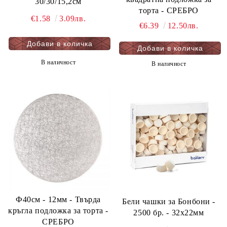
30/30/15,2см
торта - СРЕБРО
€1.58
3.09лв.
€6.39
12.50лв.
В наличност
В наличност
Ф40см - 12мм - Твърда
Бели чашки за Бонбони -
кръгла подложка за торта -
2500 бр. - 32х22мм
СРЕБРО