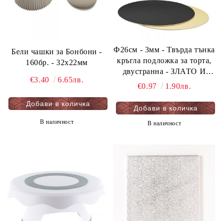
Ф26см - 3мм - Твърда тънка
Бели чашки за Бонбони -
кръгла подложка за торта,
160бр. - 32х22мм
двустранна - ЗЛАТО И
€3.40
6.65лв.
ЧЕРНО - мукава - 1 бр.
€0.97
1.90лв.
В наличност
В наличност