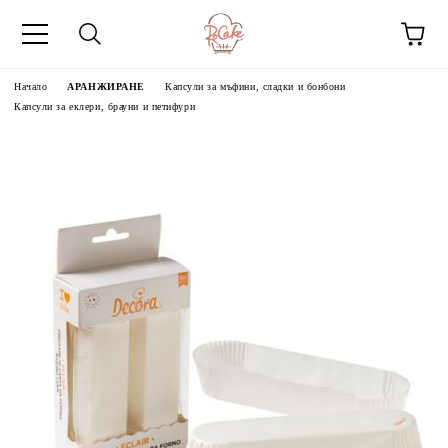
Начало
АРАНЖИРАНЕ
Капсули за мъфини, сладки и бонбони
Капсули за еклери, брауни и петифури