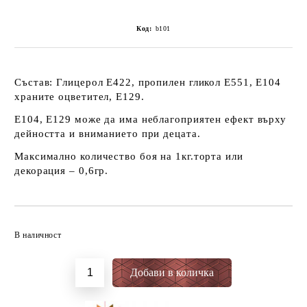
Код:
b101
Състав: Глицерол Е422, пропилен гликол Е551, Е104
храните оцветител, Е129.
E104, E129 може да има неблагоприятен ефект върху
дейността и вниманието при децата.
Максимално количество боя на 1кг.торта или
декорация – 0,6гр.
Добави в желани
В наличност