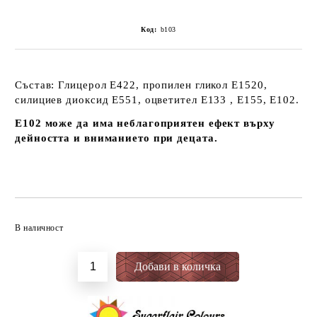
Код:
b103
Състав: Глицерол Е422, пропилен гликол Е1520,
силициев диоксид Е551, оцветител E133 , Е155, Е102.
E102 може да има неблагоприятен ефект върху
дейността и вниманието при децата.
Добави в желани
В наличност