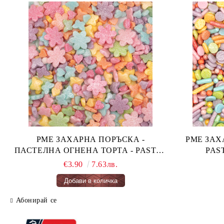
PME ЗАХАРНА ПОРЪСКА -
PME ЗАХАРН
ПАСТЕЛНА ОГНЕНА ТОРТА - PASTEL
FAIRY CAKES 66 гр.
€3.90
7.63лв.
Абонирай се