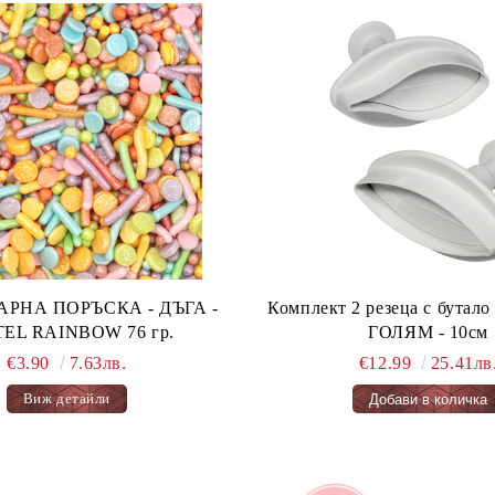
А ПОРЪСКА - ДЪГА -
Комплект 2 резеца с бута
PASTEL RAINBOW 76 гр.
ГОЛЯМ - 10см
€3.90
7.63лв.
€12.99
25.41лв
Виж детайли