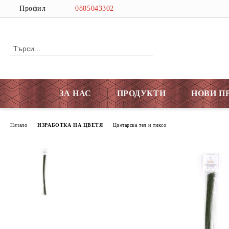
Профил
0885043302
ЗА НАС
ПРОДУКТИ
НОВИ П
Начало
ИЗРАБОТКА НА ЦВЕТЯ
Цветарска тел и тиксо