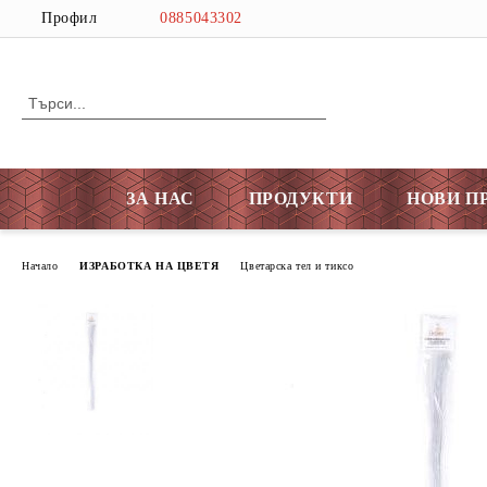
Профил
0885043302
ЗА НАС
ПРОДУКТИ
НОВИ П
Начало
ИЗРАБОТКА НА ЦВЕТЯ
Цветарска тел и тиксо