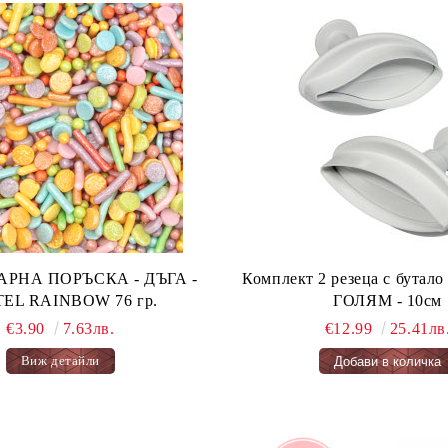
А ПОРЪСКА - ДЪГА -
Комплект 2 резеца с бута
PASTEL RAINBOW 76 гр.
ГОЛЯМ - 10см
€3.90
7.63лв.
€12.99
25.41лв
Виж детайли