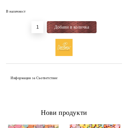
Добави в желани
В наличност
Информация за Съответствие
Нови продукти