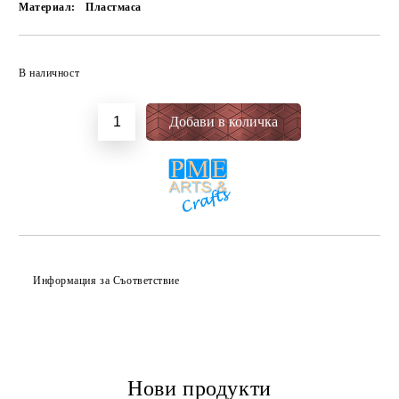
Материал:
Пластмаса
Добави в желани
В наличност
Информация за Съответствие
Нови продукти