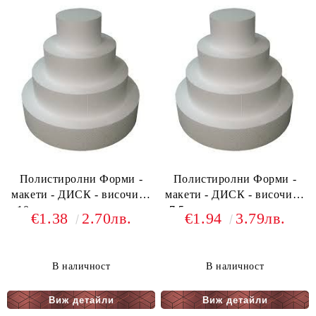
Полистиролни Форми -
Полистиролни Форми -
макети - ДИСК - височина
макети - ДИСК - височина
10см - различни размери
7,5 см -различни размери
€1.38
2.70лв.
€1.94
3.79лв.
ф10, ф15, ф20, ф25, ф30,
ф10, ф15, ф17.5, ф20, ф25,
ф35
ф30, ф35, ф40
В наличност
В наличност
Виж детайли
Виж детайли