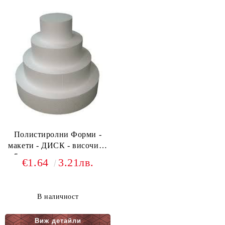
Полистиролни Форми -
макети - ДИСК - височина
5см - различни размери
€1.64
3.21лв.
ф10, ф15, ф20, ф25, ф30,
ф35, ф40
В наличност
Виж детайли