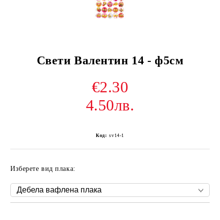
Свети Валентин 14 - ф5см
€2.30
4.50лв.
Код:
sv14-1
Изберете вид плака:
Добави в желани