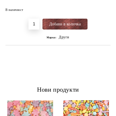
Добави в желани
В наличност
Други
Марка:
Нови продукти