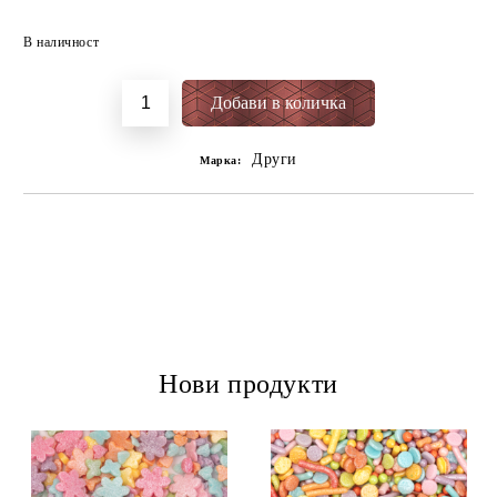
Добави в желани
В наличност
Други
Марка:
Нови продукти