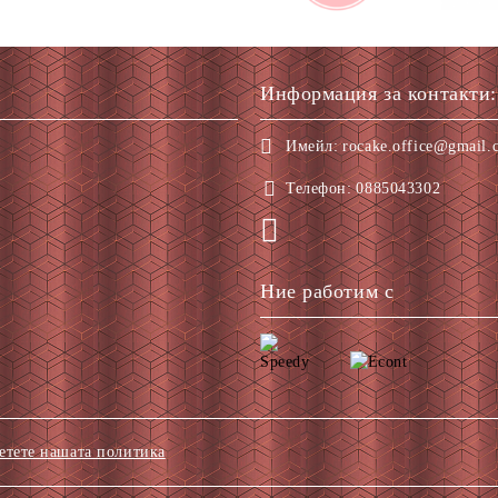
Информация за контакти:
Имейл:
rocake.office@gmail.
Телефон:
0885043302
Ние работим с
етете нашата политика