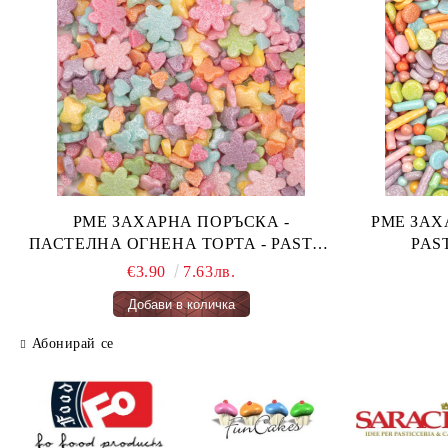
PME ЗАХАРНА ПОРЪСКА -
PME ЗАХАРН
ПАСТЕЛНА ОГНЕНА ТОРТА - PASTEL
FAIRY CAKES 66 гр.
€3.90
7.63лв.
Абонирай се