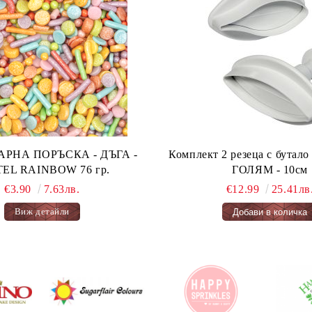
А ПОРЪСКА - ДЪГА -
Комплект 2 резеца с бута
PASTEL RAINBOW 76 гр.
ГОЛЯМ - 10см
€3.90
7.63лв.
€12.99
25.41лв
Виж детайли