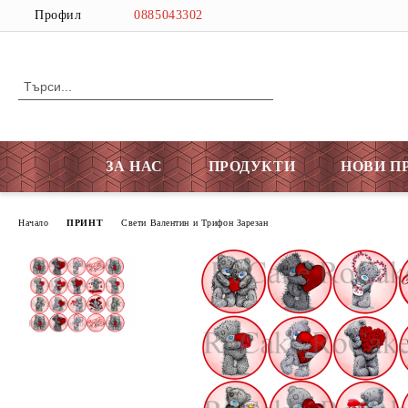
Профил
0885043302
ЗА НАС
ПРОДУКТИ
НОВИ П
Начало
ПРИНТ
Свети Валентин и Трифон Зарезан