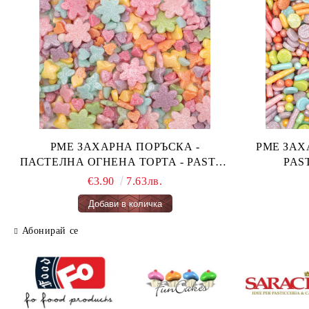
PME ЗАХАРНА ПОРЪСКА -
PME ЗАХАРН
ПАСТЕЛНА ОГНЕНА ТОРТА - PASTEL
FAIRY CAKES 66 гр.
€3.90
7.63лв.
Абонирай се