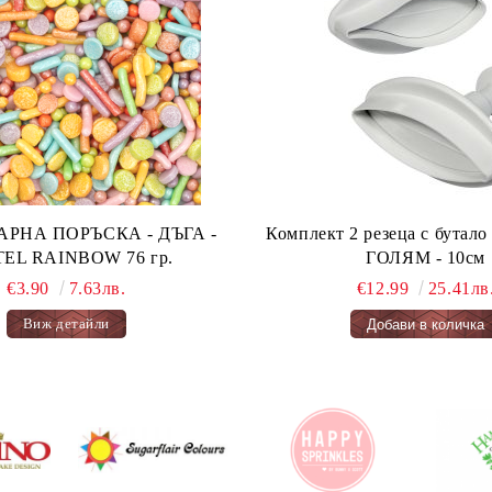
А ПОРЪСКА - ДЪГА -
Комплект 2 резеца с бута
PASTEL RAINBOW 76 гр.
ГОЛЯМ - 10см
€3.90
7.63лв.
€12.99
25.41лв
Виж детайли