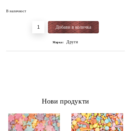
Добави в желани
В наличност
Други
Марка:
Нови продукти