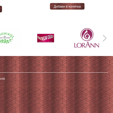
.
com