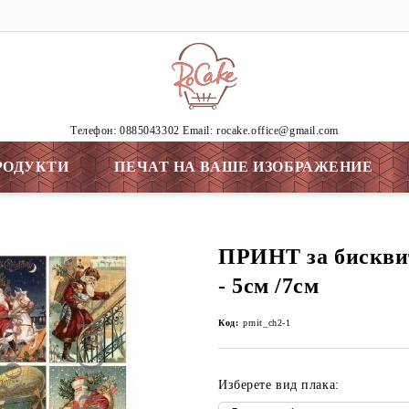
Tелефон: 0885043302 Email: rocake.office@gmail.com
РОДУКТИ
ПЕЧАТ НА ВАШЕ ИЗОБРАЖЕНИЕ
ПРИНТ за бискв
- 5см /7см
Код:
prnit_ch2-1
Изберете вид плака: