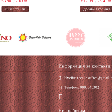
€3.90
7.63лв.
€12.99
25.41лв
Виж детайли
Информация за контакти:
Имейл:
rocake.office@gmail.
Телефон:
0885043302
Ние работим с