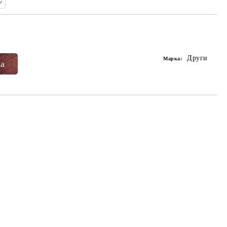
Добави в желани
Други
Марка: