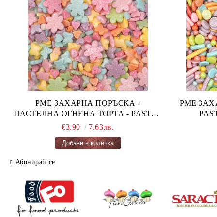
PME ЗАХАРНА ПОРЪСКА -
PME ЗАХАРН
ПАСТЕЛНА ОГНЕНА ТОРТА - PASTEL
FAIRY CAKES 66 гр.
€3.90
7.63лв.
Абонирай се