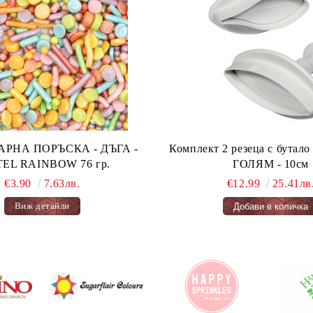
А ПОРЪСКА - ДЪГА -
Комплект 2 резеца с бута
PASTEL RAINBOW 76 гр.
ГОЛЯМ - 10см
€3.90
7.63лв.
€12.99
25.41лв
Виж детайли