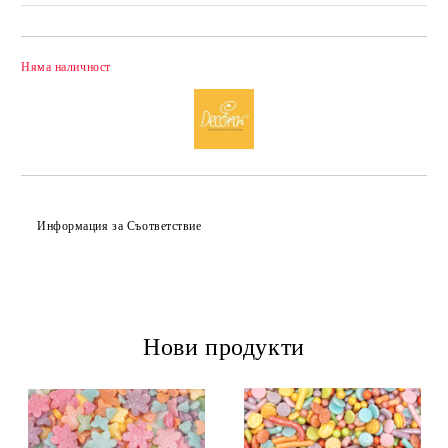
Няма наличност
Добави в желани
Информация за Съответствие
Нови продукти