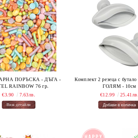
А ПОРЪСКА - ДЪГА -
Комплект 2 резеца с бута
PASTEL RAINBOW 76 гр.
ГОЛЯМ - 10см
€3.90
7.63лв.
€12.99
25.41лв
Виж детайли