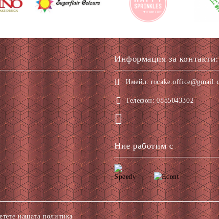
Информация за контакти:
Имейл:
rocake.office@gmail.
Телефон:
0885043302
Ние работим с
етете нашата политика