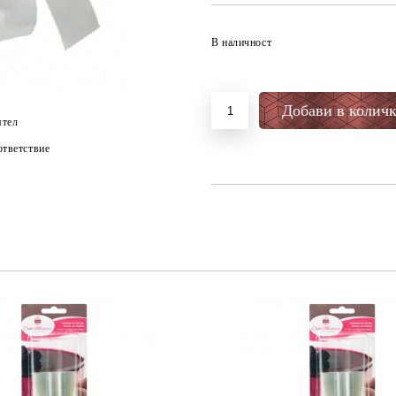
В наличност
ятел
тветствие