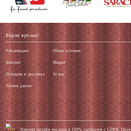
Бързи връзки:
Рекламации
Общи условия
Контакт
Марки
Плащане и доставка
За нас
Лични данни
Нашият онлайн магазин е 100% съобразен с GDPR.
Проч
GDPR