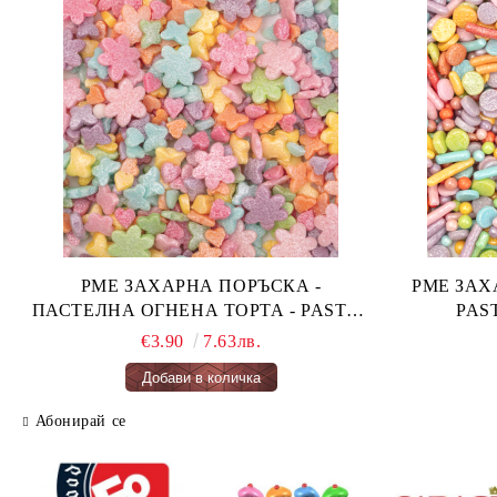
PME ЗАХАРНА ПОРЪСКА -
PME ЗАХАРН
ПАСТЕЛНА ОГНЕНА ТОРТА - PASTEL
FAIRY CAKES 66 гр.
€3.90
7.63лв.
Абонирай се