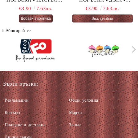
ОГНЕНА ТОРТА -
PASTEL RAINBOW 76 гр.
€3.90
7.63лв.
€3.90
7.63лв.
PASTEL FAIRY CAKES
Виж детайли
66 гр.
Абонирай се
Бързи връзки:
Рекламации
Общи условия
Контакт
Марки
Плащане и доставка
За нас
Лични данни