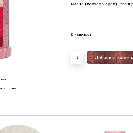
масло (кокосов орех), гланц
В наличност
ятел
тветствие