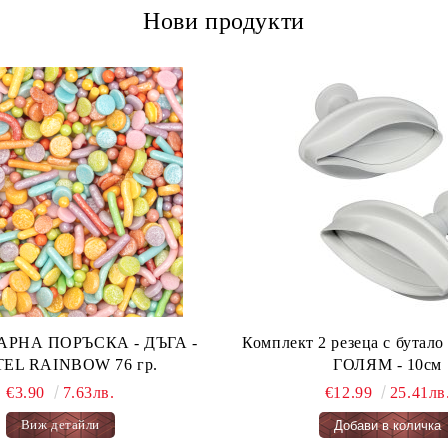
Нови продукти
А ПОРЪСКА - ДЪГА -
Комплект 2 резеца с бута
PASTEL RAINBOW 76 гр.
ГОЛЯМ - 10см
€3.90
7.63лв.
€12.99
25.41лв
Виж детайли