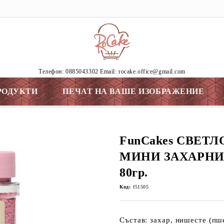
Tелефон: 0885043302 Email: rocake.office@gmail.com
РОДУКТИ
ПЕЧАТ НА ВАШЕ ИЗОБРАЖЕНИЕ
FunCakes СВЕТ
МИНИ ЗАХАРНИ П
80гр.
Код:
f51505
Състав: захар, нишесте (пш