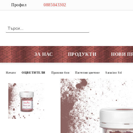
Профил
0885043302
ЗА НАС
ПРОДУКТИ
НОВИ П
Начало
ОЦВЕТИТЕЛИ
Прахови бои
Пастелни цветове
Saracino Srl