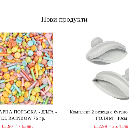
Нови продукти
А ПОРЪСКА - ДЪГА -
Комплект 2 резеца с бута
PASTEL RAINBOW 76 гр.
ГОЛЯМ - 10см
€3.90
7.63лв.
€12.99
25.41лв