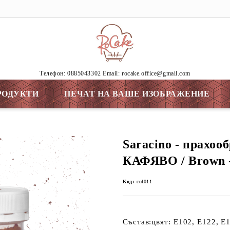
Tелефон: 0885043302 Email: rocake.office@gmail.com
РОДУКТИ
ПЕЧАТ НА ВАШЕ ИЗОБРАЖЕНИЕ
Saracino - прахооб
КАФЯВО / Brown -
Код:
col011
Състав:цвят: E102, E122, Е