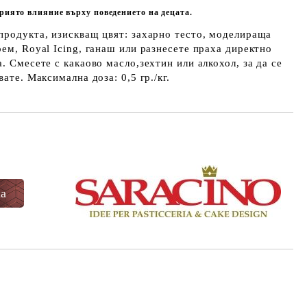
риято влияние върху поведението на децата.
продукта, изискващ цвят: захарно тесто, моделираща
рем, Royal Icing, ганаш или разнесете праха директно
. Смесете с какаово масло,зехтин или алкохол, за да се
вате. Максимална доза: 0,5 гр./кг.
Добави в желани