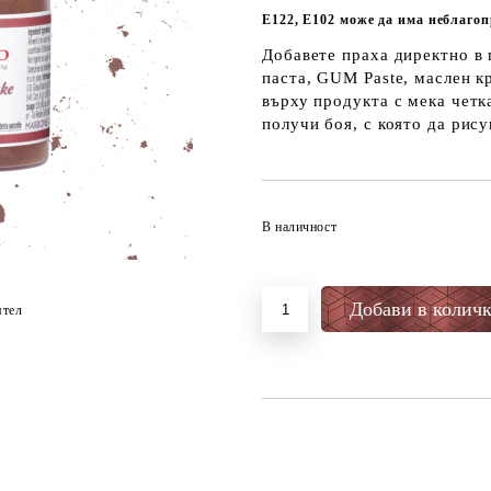
Е122, E102 може да има неблагоп
Добавете праха директно в 
паста, GUM Paste, маслен к
върху продукта с мека четка
получи боя, с която да рису
В наличност
ятел