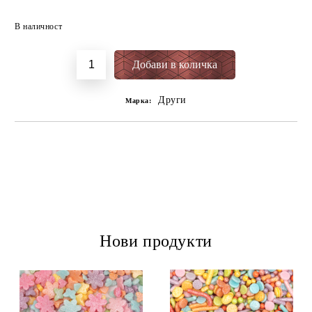
Добави в желани
В наличност
Други
Марка:
Нови продукти