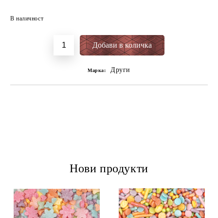
Добави в желани
В наличност
Други
Марка:
Нови продукти