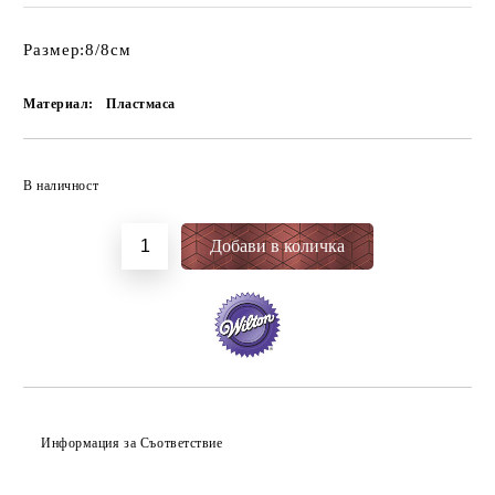
Размер:8/8см
Материал:
Пластмаса
Добави в желани
В наличност
Информация за Съответствие