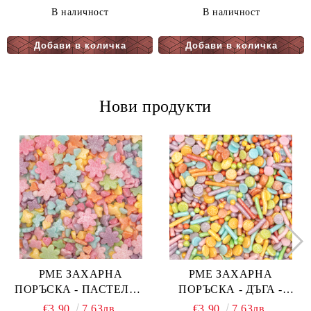
В наличност
В наличност
Нови продукти
PME ЗАХАРНА
PME ЗАХАРНА
ПОРЪСКА - ПАСТЕЛНА
ПОРЪСКА - ДЪГА -
ОГНЕНА ТОРТА -
PASTEL RAINBOW 76 гр.
€3.90
7.63лв.
€3.90
7.63лв.