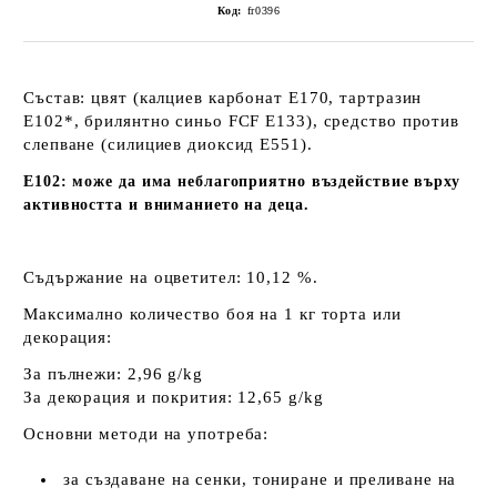
Код:
fr0396
Състав: цвят (калциев карбонат E170, тартразин
E102*, брилянтно синьо FCF E133), средство против
слепване (силициев диоксид Е551).
E102: може да има неблагоприятно въздействие върху
активността и вниманието на деца.
Съдържание на оцветител: 10,12 %.
Максимално количество боя на 1 кг торта или
декорация:
За пълнежи: 2,96 g/kg
За декорация и покрития: 12,65 g/kg
Основни методи на употреба:
за създаване на сенки, тониране и преливане на