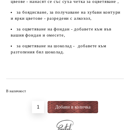
цвеове - нанасят се със суха четка за оцветяване ,
за боядисване, за получаване на хубави контури
и ярки цветове - разредени с алкохол,
за оцветяване на фондан - добавете към във
вашия фондан и омесете,
за оцветяване на шоколад - добавете към
разтопения бял шоколад.
Добави в желани
В наличност