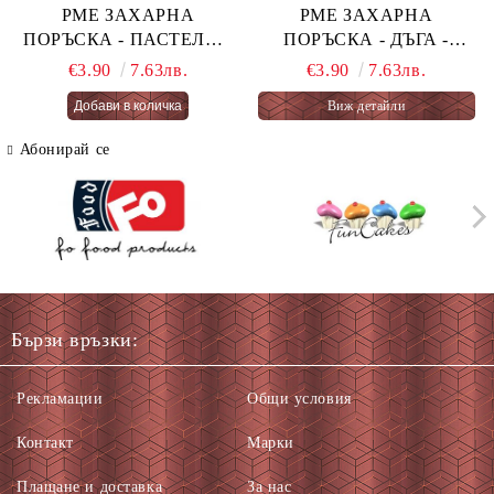
PME ЗАХАРНА
PME ЗАХАРНА
ПОРЪСКА - ПАСТЕЛНА
ПОРЪСКА - ДЪГА -
ОГНЕНА ТОРТА -
PASTEL RAINBOW 76 гр.
€3.90
7.63лв.
€3.90
7.63лв.
PASTEL FAIRY CAKES
Виж детайли
66 гр.
Абонирай се
Бързи връзки:
Рекламации
Общи условия
Контакт
Марки
Плащане и доставка
За нас