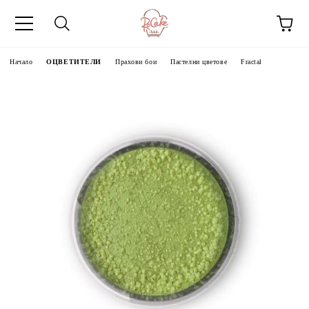
Начало
ОЦВЕТИТЕЛИ
Прахови бои
Пастелни цветове
Fractal