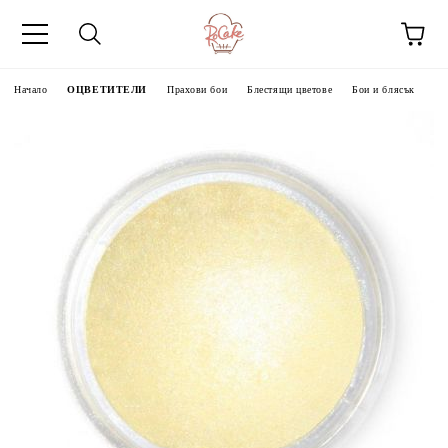
Начало
ОЦВЕТИТЕЛИ
Прахови бои
Блестящи цветове
Бои и блясък