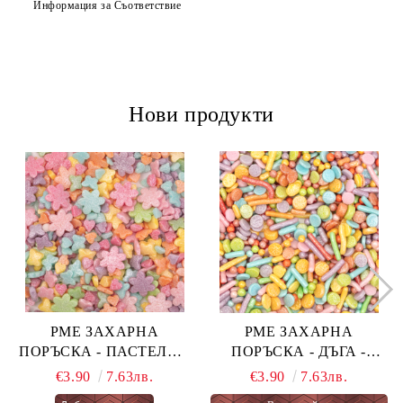
Информация за Съответствие
Нови продукти
PME ЗАХАРНА
PME ЗАХАРНА
ПОРЪСКА - ПАСТЕЛНА
ПОРЪСКА - ДЪГА -
ОГНЕНА ТОРТА -
PASTEL RAINBOW 76 гр.
€3.90
7.63лв.
€3.90
7.63лв.
PASTEL FAIRY CAKES