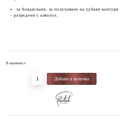
за боядисване, за получаване на хубави контури
- разредени с алкохол.
Добави в желани
В наличност