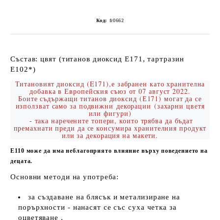
Код:
fr0662
Състав: цвят (титанов диоксид Е171, тартразин
Е102*)
Титановият диоксид (E171),е забранен като хранителна
добавка в Европейския съюз от 07 август 2022.
Боите съдържащи титанов диоксид (Е171) могат да се
използват само за подвижни
декораци
и
(
захарни цветя
или фигури)
така наречените топери, които трябва да бъдат
-
премахнати преди да се консумира хранителния продукт
или за декорация на макети.
Е110 може да има неблагоприято влияние върху поведението на
децата.
Основни методи на употреба:
за създаване на блясък и метализиране на
порърхности - нанасят се със суха четка за
оцветяване ,