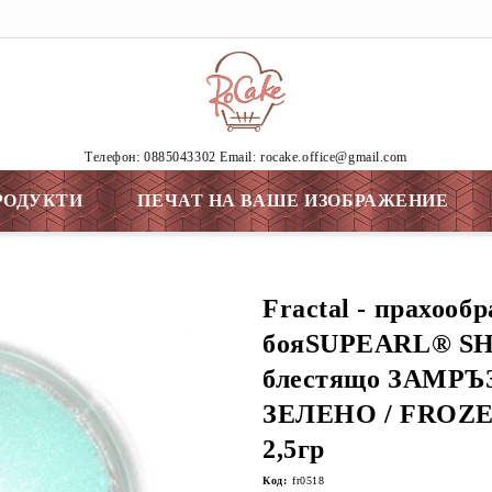
Tелефон: 0885043302 Email: rocake.office@gmail.com
РОДУКТИ
ПЕЧАТ НА ВАШЕ ИЗОБРАЖЕНИЕ
Fractal - прахообр
бояSUPEARL® SH
блестящо ЗАМР
ЗЕЛЕНО / FROZE
2,5гр
Код:
fr0518