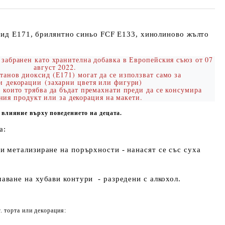
сид E171, брилянтно синьо FCF E133, хинолиново жълто
 забранен като хранителна добавка в Европейския съюз от 07
август 2022.
анов диоксид (Е171) могат да се използват само за
ни
декораци
и
(
захарни цветя или фигури)
, които трябва да бъдат премахнати преди да се консумира
ния продукт или за декорация на макети.
 влияние върху поведението на децата.
а:
 и метализиране на порърхности - нанасят се със суха
чаване на хубави контури - разредени с алкохол.
. торта или декорация: