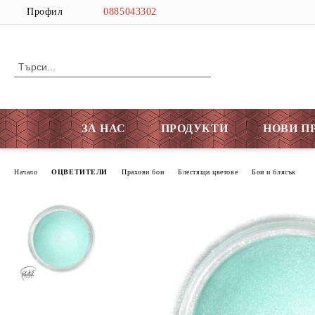
Профил
0885043302
ЗА НАС
ПРОДУКТИ
НОВИ П
Начало
ОЦВЕТИТЕЛИ
Прахови бои
Блестящи цветове
Бои и блясък