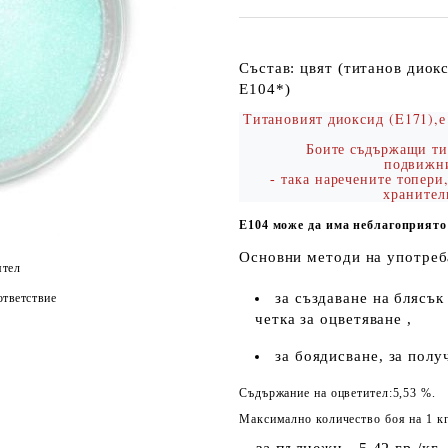
Състав: цвят (титанов диок
E104*)
Титановият диоксид (E171),е
Боите съдържащи тит
подвиж
така наречените топери
-
хранител
Е104 може да има неблагоприято
Основни методи на употреб
ятел
за създаване на блясък
тветствие
четка за оцветяване ,
за боядисване, за полу
Съдържание на оцветител:5,53 %.
Максимално количество боя на 1 кг