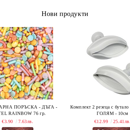
Нови продукти
А ПОРЪСКА - ДЪГА -
Комплект 2 резеца с бута
PASTEL RAINBOW 76 гр.
ГОЛЯМ - 10см
€3.90
7.63лв.
€12.99
25.41лв