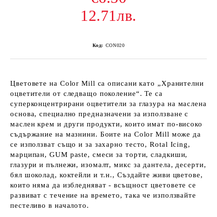
12.71лв.
Код:
CON020
Цветовете на Color Mill са описани като „Хранителни
оцветители от следващо поколение“. Те са
суперконцентрирани оцветители за глазура на маслена
основа, специално предназначени за използване с
маслен крем и други продукти, които имат по-високо
съдържание на мазнини. Боите на Color Mill може да
се използват също и за захарно тесто, Rotal Icing,
марципан, GUM paste, смеси за торти, сладкиши,
глазури и пълнежи, изомалт, микс за дантела, десерти,
бял шоколад, коктейли и т.н., Създайте живи цветове,
които няма да избледняват - всъщност цветовете се
развиват с течение на времето, така че използвайте
пестеливо в началото.