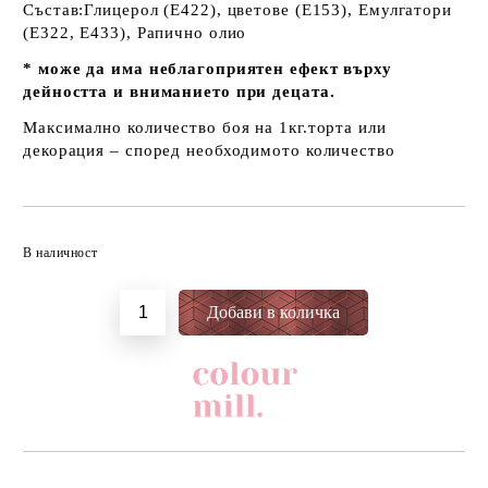
Състав:Глицерол (E422), цветове (E153), Емулгатори
(E322, E433), Рапично олио
* може да има неблагоприятен ефект върху
дейността и вниманието при децата.
Максимално количество боя на 1кг.торта или
декорация – според необходимото количество
Добави в желани
В наличност