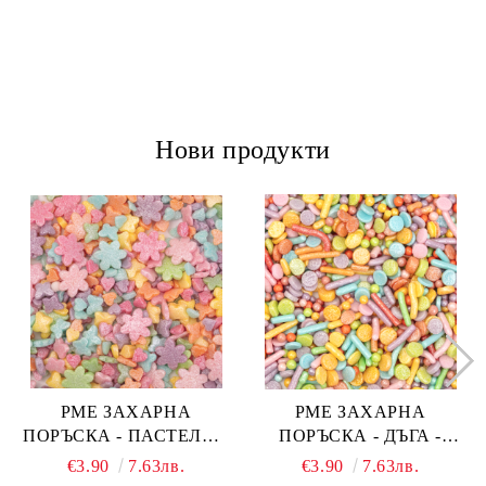
Нови продукти
PME ЗАХАРНА
PME ЗАХАРНА
ПОРЪСКА - ПАСТЕЛНА
ПОРЪСКА - ДЪГА -
ОГНЕНА ТОРТА -
PASTEL RAINBOW 76 гр.
€3.90
7.63лв.
€3.90
7.63лв.
PASTEL FAIRY CAKES