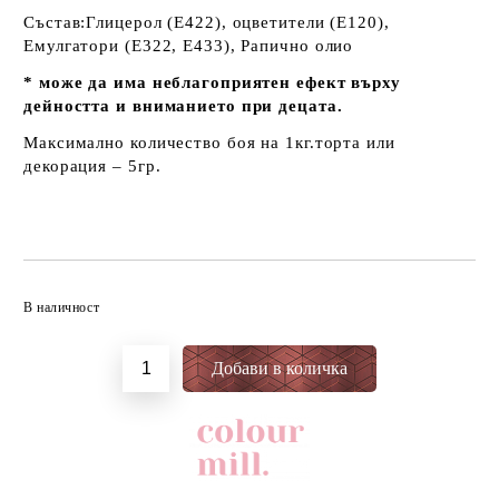
Състав:Глицерол (E422), оцветители (E120),
Емулгатори (E322, E433), Рапично олио
* може да има неблагоприятен ефект върху
дейността и вниманието при децата.
Максимално количество боя на 1кг.торта или
декорация – 5гр.
Добави в желани
В наличност