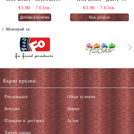
ОГНЕНА ТОРТА -
PASTEL RAINBOW 76 гр.
€3.90
7.63лв.
€3.90
7.63лв.
PASTEL FAIRY CAKES
Виж детайли
66 гр.
Абонирай се
Бързи връзки:
Рекламации
Общи условия
Контакт
Марки
Плащане и доставка
За нас
Лични данни