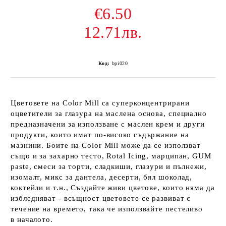
€6.50
12.71лв.
Код:
bpi020
Цветовете на Color Mill са суперконцентрирани
оцветители за глазура на маслена основа, специално
предназначени за използване с маслен крем и други
продукти, които имат по-високо съдържание на
мазнини. Боите на Color Mill може да се използват
също и за захарно тесто, Rotal Icing, марципан, GUM
paste, смеси за торти, сладкиши, глазури и пълнежи,
изомалт, микс за дантела, десерти, бял шоколад,
коктейли и т.н., Създайте живи цветове, които няма да
избледняват - всъщност цветовете се развиват с
течение на времето, така че използвайте пестеливо
в началото.