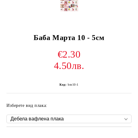
Баба Марта 10 - 5см
€2.30
4.50лв.
Код:
bm10-1
Изберете вид плака:
Добави в желани