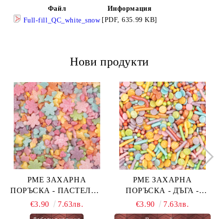
Файл
Информация
[PDF, 635.99 KB]
Full-fill_QC_white_snow
Нови продукти
PME ЗАХАРНА
PME ЗАХАРНА
ПОРЪСКА - ПАСТЕЛНА
ПОРЪСКА - ДЪГА -
ОГНЕНА ТОРТА -
PASTEL RAINBOW 76 гр.
€3.90
7.63лв.
€3.90
7.63лв.
PASTEL FAIRY CAKES