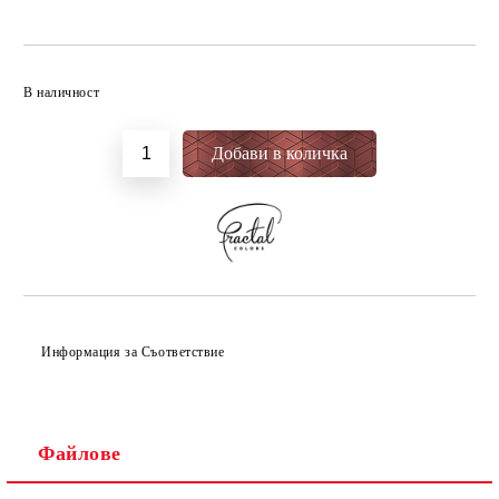
Добави в желани
В наличност
Информация за Съответствие
Файлове