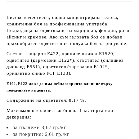
Високо качествена, силно концентриранa гелова,
хранителна боя за професионална употреба.
Подходяща за оцветяване на марципан, фондан, роял
айсинг и кремове. Ако към геловата боя се добави
прахообразен оцветител се полуава боя за рисуване.
Състав: глицерол E422, пропиленгликол E1520,
оцветител (кармоазин E122*), сгъстител (силициев
диоксид E551), оцветител (тартразин E102*,
брилянтно синьо FCF E133).
E102, Е122 може да има неблагоприято влияние върху
поведението на децата.
Съдържание на оцветител: 8,17 %.
Максимално количество боя на 1 кг. торта или
декорация:
за пълнежи 3,67 гр./кг
за покрития: 6,61 гр./кг