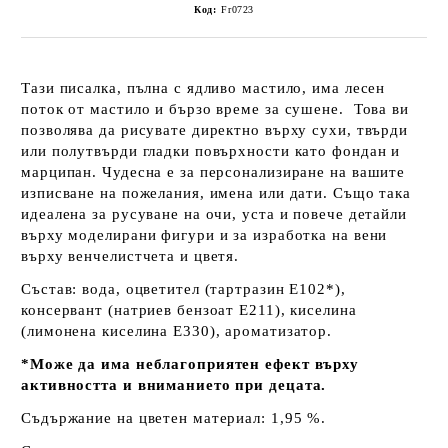
Код:
Fr0723
Тази писалка, пълна с ядливо мастило, има лесен
поток от мастило и бързо време за сушене. Това ви
позволява да рисувате директно върху сухи, твърди
или полутвърди гладки повърхности като фондан и
марципан. Чудесна е за персонализиране на вашите
изписване на пожелания, имена или дати. Също така
идеалена за русуване на очи, уста и повече детайли
върху моделирани фигури и за изработка на вени
върху венчелистчета и цветя.
Състав: вода, оцветител (тартразин E102*),
консервант (натриев бензоат E211), киселина
(лимонена киселина E330), ароматизатор.
*Може да има неблагоприятен ефект върху
активността и вниманието при децата.
Съдържание на цветен материал: 1,95 %.