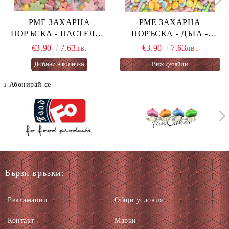
PME ЗАХАРНА
PME ЗАХАРНА
ПОРЪСКА - ПАСТЕЛНА
ПОРЪСКА - ДЪГА -
ОГНЕНА ТОРТА -
PASTEL RAINBOW 76 гр.
€3.90
7.63лв.
€3.90
7.63лв.
PASTEL FAIRY CAKES
Виж детайли
66 гр.
Абонирай се
Бързи връзки:
Рекламации
Общи условия
Контакт
Марки