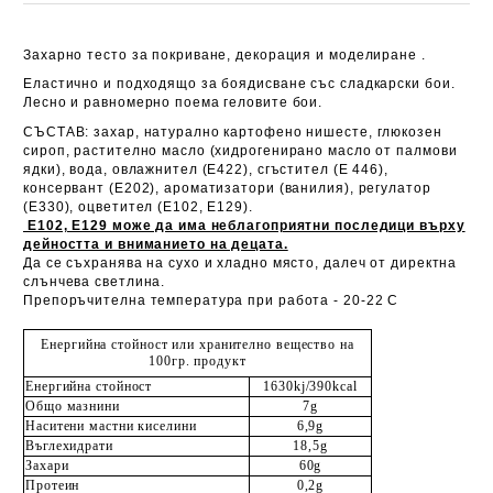
Захарно тесто за покриване, декорация и моделиране .
Еластично и подходящо за боядисване със сладкарски бои.
Лесно и равномерно поема геловите бои.
СЪСТАВ: захар, натурално картофено нишесте, глюкозен
сироп, растително масло (хидрогенирано масло от палмови
ядки), вода, овлажнител (E422), сгъстител (Е 446),
консервант (E202), ароматизатори (ванилия), регулатор
(Е330), оцветител (Е102, Е129).
Е102, Е129 може да има неблагоприятни последици върху
дейността и вниманието на децата.
Да се съхранява на сухо и хладно място, далеч от директна
слънчева светлина.
Препоръчителна температура при работа - 20-22 C
Енергийна стойност или хранително вещество на
100гр. продукт
Енергийна стойност
1630kj/390kcal
Общо мазнини
7g
Наситени мастни киселини
6,9g
Въглехидрати
18,5g
Захари
60g
Протеин
0,2g