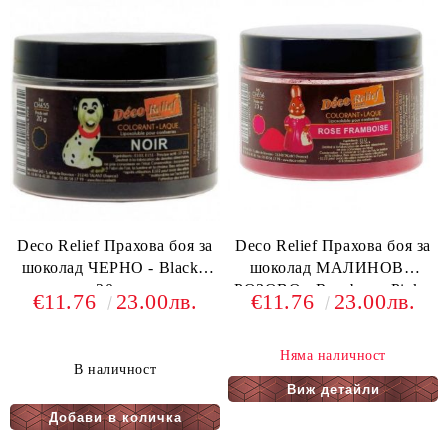
Deco Relief Прахова боя за
Deco Relief Прахова боя за
шоколад ЧЕРНО - Black -
шоколад МАЛИНОВО
20 гр
РОЗОВО - Raspberry Pink -
€11.76
23.00лв.
€11.76
23.00лв.
20 гр
Няма наличност
В наличност
Виж детайли