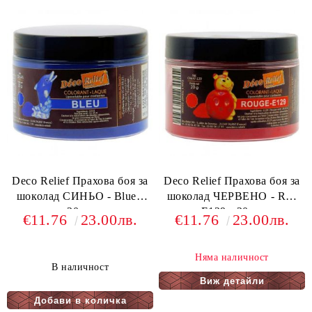
Deco Relief Прахова боя за
Deco Relief Прахова боя за
шоколад СИНЬО - Blue -
шоколад ЧЕРВЕНО - Red
20 гр
E129 - 20 гр
€11.76
23.00лв.
€11.76
23.00лв.
Няма наличност
В наличност
Виж детайли