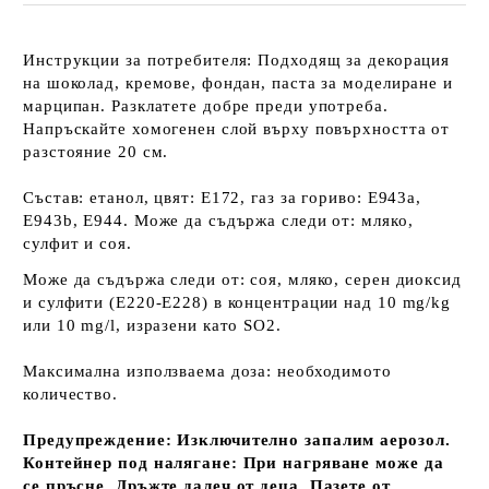
Инструкции за потребителя: Подходящ за декорация
на шоколад, кремове, фондан, паста за моделиране и
марципан. Разклатете добре преди употреба.
Напръскайте хомогенен слой върху повърхността от
разстояние 20 см.
Състав: етанол, цвят: E172, газ за гориво: E943a,
E943b, E944. Може да съдържа следи от: мляко,
сулфит и соя.
Може да съдържа следи от: соя, мляко, серен диоксид
и сулфити (E220-E228) в концентрации над 10 mg/kg
или 10 mg/l, изразени като SO2.
Максимална използваема доза: необходимото
количество.
Предупреждение: Изключително запалим аерозол.
Контейнер под налягане: При нагряване може да
се пръсне. Дръжте далеч от деца. Пазете от