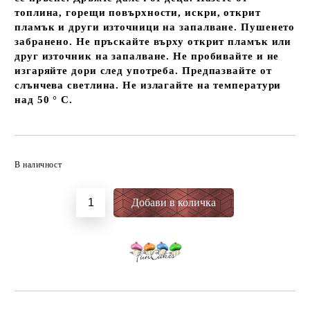
топлина, горещи повърхности, искри, открит
пламък и други източници на запалване. Пушенето
забранено. Не пръскайте върху открит пламък или
друг източник на запалване. Не пробивайте и не
изгаряйте дори след употреба. Предпазвайте от
слънчева светлина. Не излагайте на температури
над 50 ° C.
Добави в желани
В наличност