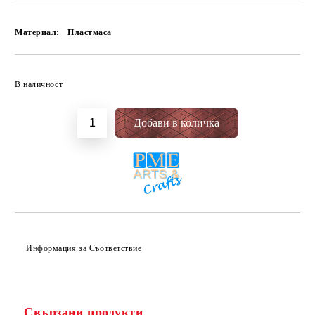
Материал:
Пластмаса
Добави в желани
В наличност
Информация за Съответствие
Свързани продукти