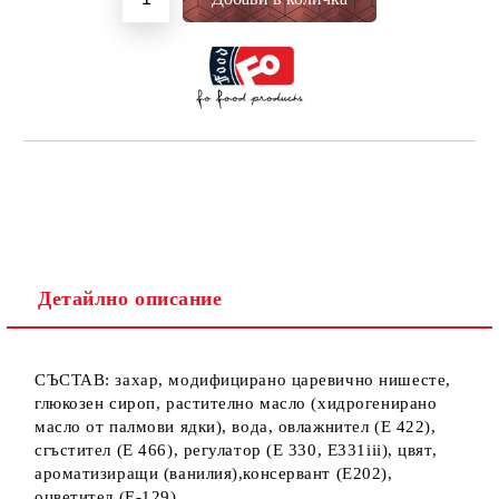
Детайлно описание
СЪСТАВ: захар, модифицирано царевично нишесте,
глюкозен сироп, растително масло (хидрогенирано
масло от палмови ядки), вода, овлажнител (Е 422),
сгъстител (Е 466), регулатор (Е 330, E331iii), цвят,
ароматизиращи (ванилия),консервант (E202),
оцветител (E-129).