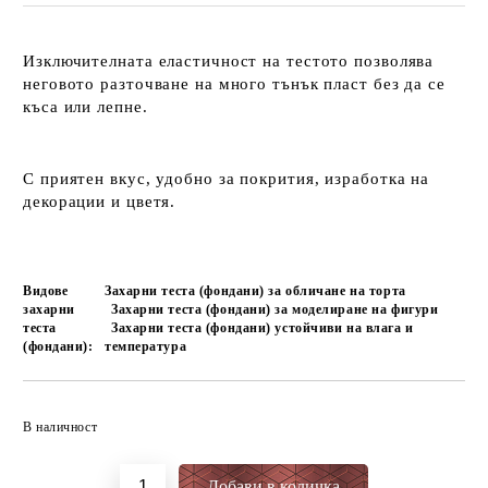
Изключителната еластичност на тестото позволява
неговото разточване на много тънък пласт без да се
къса или лепне.
С приятен вкус, удобно за покрития, изработка на
декорации и цветя.
Видове
Захарни теста (фондани) за обличане на торта
захарни
Захарни теста (фондани) за моделиране на фигури
теста
Захарни теста (фондани) устойчиви на влага и
(фондани):
температура
Добави в желани
В наличност