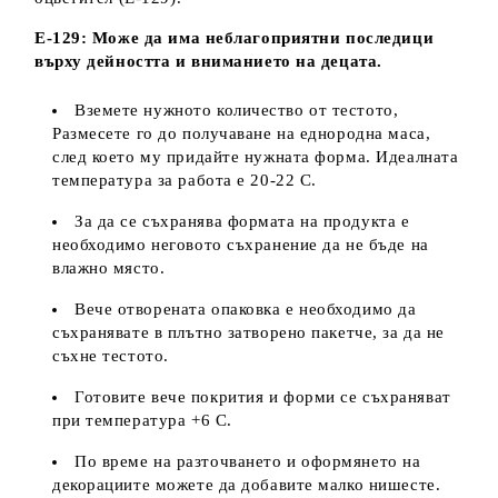
E-129: Може да има неблагоприятни последици
върху дейността и вниманието на децата.
Вземете нужното количество от тестото,
Размесете го до получаване на еднородна маса,
след което му придайте нужната форма. Идеалната
температура за работа е 20-22 C.
За да се съхранява формата на продукта е
необходимо неговото съхранение да не бъде на
влажно място.
Вече отворената опаковка е необходимо да
съхранявате в плътно затворено пакетче, за да не
съхне тестото.
Готовите вече покрития и форми се съхраняват
при температура +6 С.
По време на разточването и оформянето на
декорациите можете да добавите малко нишесте.