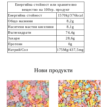
Енергийна стойност или хранително
вещество на 100гр. продукт
Енергийна стойност
1570kj/376kcal
Общо мазнини
8,2g
Наситени мастни киселини
8,1g
Въглехидрати
74,4g
Захари
28,6g
Протеин
0g
Натрий/Сол
175Mg/437,5mg
Нови продукти