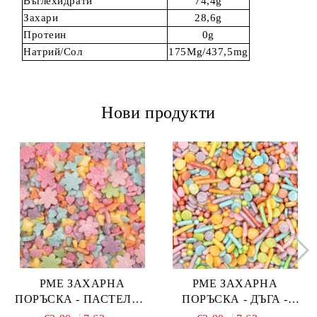
Въглехидрати
74,4g
Захари
28,6g
Протеин
0g
Натрий/Сол
175Mg/437,5mg
Нови продукти
PME ЗАХАРНА
PME ЗАХАРНА
ПОРЪСКА - ПАСТЕЛНА
ПОРЪСКА - ДЪГА -
ОГНЕНА ТОРТА -
PASTEL RAINBOW 76 гр.