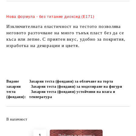
Нова формула - без титание диоксид (Е171)
Изключителната еластичност на тестото позволява
неговото разточване на много тънък пласт без да се
къса или лепне. С приятен вкус, удобно за покрития,
изработка на декорации и цветя.
Видове
Захарни теста (фондани) за обличане на торта
захарни
Захарни теста (фондани) за моделиране на фигури
теста
Захарни теста (фондани) устойчиви на влага и
(фондани):
температура
Добави в желани
В наличност