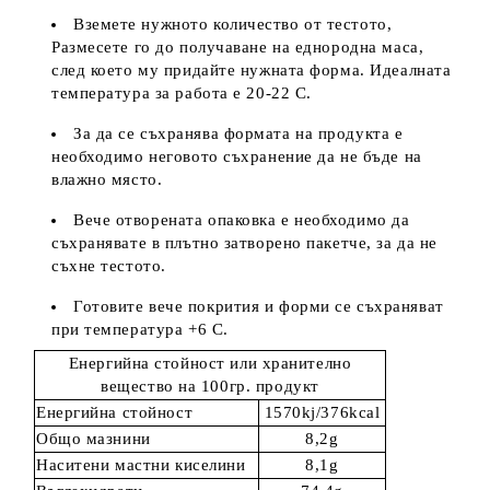
Вземете нужното количество от тестото,
Размесете го до получаване на еднородна маса,
след което му придайте нужната форма. Идеалната
температура за работа е 20-22 C.
За да се съхранява формата на продукта е
необходимо неговото съхранение да не бъде на
влажно място.
Вече отворената опаковка е необходимо да
съхранявате в плътно затворено пакетче, за да не
съхне тестото.
Готовите вече покрития и форми се съхраняват
при температура +6 С.
Енергийна стойност или хранително
вещество на 100гр. продукт
Енергийна стойност
1570kj/376kcal
Общо мазнини
8,2g
Наситени мастни киселини
8,1g