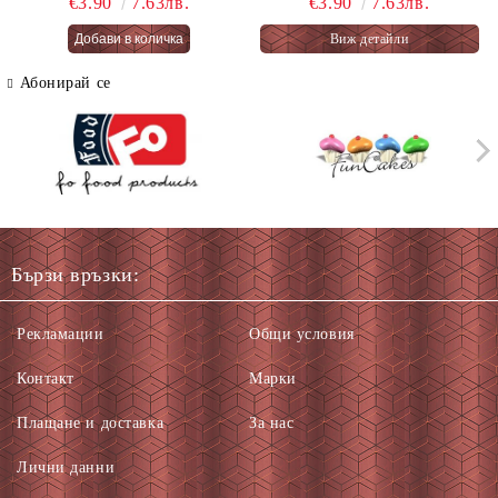
€3.90
7.63лв.
€3.90
7.63лв.
PASTEL FAIRY CAKES
Виж детайли
66 гр.
Абонирай се
Бързи връзки:
Рекламации
Общи условия
Контакт
Марки
Плащане и доставка
За нас
Лични данни