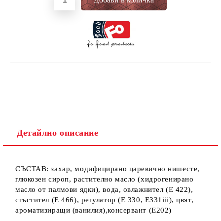
Детайлно описание
СЪСТАВ: захар, модифицирано царевично нишесте,
глюкозен сироп, растително масло (хидрогенирано
масло от палмови ядки), вода, овлажнител (Е 422),
сгъстител (Е 466), регулатор (Е 330, E331iii), цвят,
ароматизиращи (ванилия),консервант (E202)