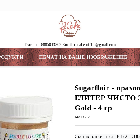
Tелефон: 0885043302 Email: rocake.office@gmail.com
РОДУКТИ
ПЕЧАТ НА ВАШЕ ИЗОБРАЖЕНИЕ
Sugarflair - прахо
ГЛИТЕР ЧИСТО З
Gold - 4 гр
Код:
e772
Състав: оцветител: E172, E10