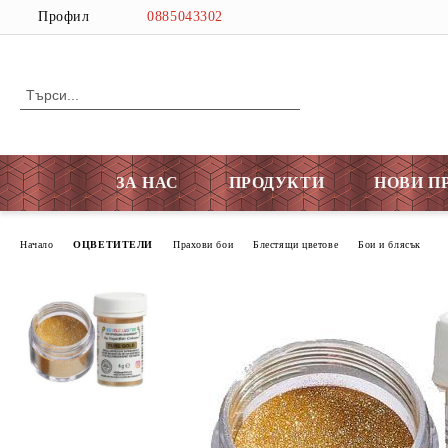
Профил
0885043302
ЗА НАС
ПРОДУКТИ
НОВИ П
Начало
ОЦВЕТИТЕЛИ
Прахови бои
Блестящи цветове
Бои и блясък