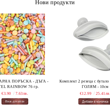
Нови продукти
А ПОРЪСКА - ДЪГА -
Комплект 2 резеца с бута
PASTEL RAINBOW 76 гр.
ГОЛЯМ - 10см
€3.90
7.63лв.
€12.99
25.41лв
Виж детайли