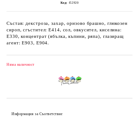
Код:
f52920
Състав: декстроза, захар, оризово брашно, глюкозен
сироп, сгъстител: Е414, сол, овкусител, киселина:
Е330, концентрат (ябълка, къпини, ряпа), глазиращ
агент: Е903, Е904.
Няма наличност
Добави в желани
Информация за Съответствие