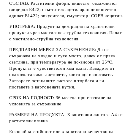
СЪСТАВ: Растителни фибри, нишесте, овлажнител:
глицерол Е422; сгъстител: ацетилиран динишестен
адипат Е1422; овкусители, емулгатор: СОЕВ лецитин.
УПОТРЕБА: Продукт за декорация на хранителни
продукти чрез мастилено-струйна технология. Печат
с мастилено-струйна технология.
ПРЕДПАЗНИ МЕРКИ ЗА СЪХРАНЕНИЕ: Да се
съхранява на хладно и сухо място, далеч от пряка
светлина, при температура не по-висока от 25°C.
Продуктът е чувствителен към влага. Извадете от
опаковката само листовете, които ще използвате.
Затворете останалите листове в торбата и ги
поставете в картонената кутия.
СРОК НА ГОДНОСТ: 36 месеца при спазване на
условията за съхранение
РАЗМЕРИ НА ПРОДУКТА: Хранителни листове А4 от
растителни влакна
Енергийна стойност или хранително вещество на