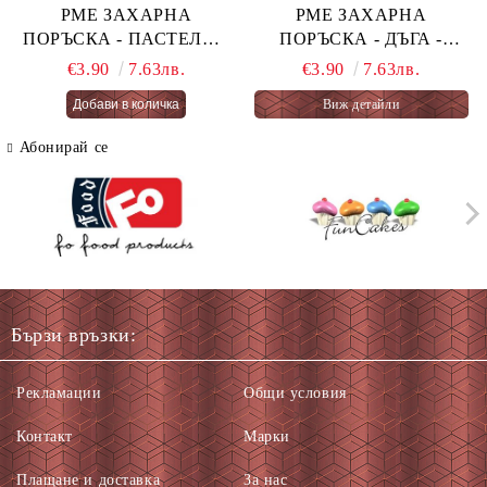
PME ЗАХАРНА
PME ЗАХАРНА
ПОРЪСКА - ПАСТЕЛНА
ПОРЪСКА - ДЪГА -
ОГНЕНА ТОРТА -
PASTEL RAINBOW 76 гр.
€3.90
7.63лв.
€3.90
7.63лв.
PASTEL FAIRY CAKES
Виж детайли
66 гр.
Абонирай се
Бързи връзки:
Рекламации
Общи условия
Контакт
Марки
Плащане и доставка
За нас