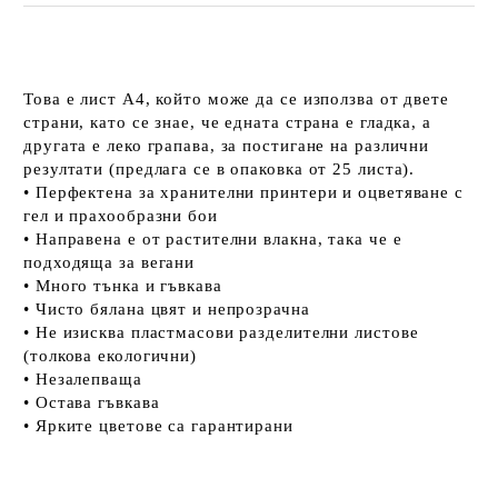
Това е лист А4, който може да се използва от двете
страни, като се знае, че едната страна е гладка, а
другата е леко грапава, за постигане на различни
резултати (предлага се в опаковка от 25 листа).
• Перфектена за хранителни принтери и оцветяване с
гел и прахообразни бои
• Направена е от растителни влакна, така че е
подходяща за вегани
• Много тънка и гъвкава
• Чисто бялана цвят и непрозрачна
• Не изисква пластмасови разделителни листове
(толкова екологични)
• Незалепваща
• Остава гъвкава
• Ярките цветове са гарантирани