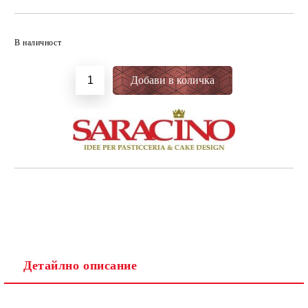
Добави в желани
В наличност
Детайлно описание