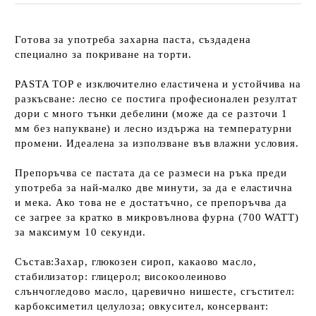
Готова за употреба захарна паста, създадена
специално за покриване на торти.
PASTA TOP е изключително еластичена и устойчива на
разкъсване: лесно се постига професионален резултат
дори с много тънки дебелини (може да се разточи 1
мм без напукване) и лесно издържа на температурни
промени.
Идеалена за използване във влажни условия.
Препоръчва се пастата да се размеси на ръка преди
употреба за най-малко две минути, за да е еластична
и мека.
Ако това не е достатъчно, се препоръчва да
се загрее за кратко в микровълнова фурна (700 WATT)
за максимум 10 секунди.
Състав:
Захар, глюкозен сироп, какаово масло,
стабилизатор: глицерол; високоолеиново
слънчогледово масло, царевично нишесте, сгъстител:
карбоксиметил целулоза; овкусител, консервант: