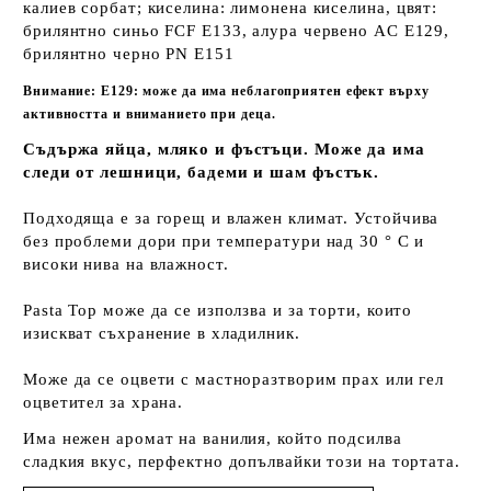
калиев сорбат; киселина: лимонена киселина,
цвят:
брилянтно синьо FCF E133, алура червено AC E129,
брилянтно черно PN E151
Вниманиe: E129: може да има неблагоприятен ефект върху
активността и вниманието при деца.
Съдържа яйца, мляко и фъстъци. Може да има
следи от лешници, бадеми и шам фъстък.
Подходяща е за горещ и влажен климат.
Устойчива
без проблеми дори при температури над 30 ° C и
високи нива на влажност.
Pasta Top може да се използва и за торти, които
изискват съхранение в хладилник.
Може да се оцвети с мастноразтворим прах или гел
оцветител за храна.
Има нежен аромат на ванилия, който подсилва
сладкия вкус, перфектно допълвайки този на тортата.