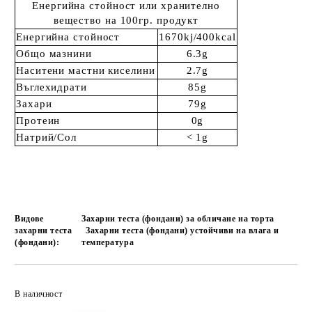
Енергийна стойност или хранително
вещество на 100гр. продукт
Енергийна стойност
1670kj/400kcal
Общо мазнини
6.3g
Наситени мастни киселини
2.7g
Въглехидрати
85g
Захари
79g
Протеин
0g
Натрий/Сол
< 1g
Видове
Захарни теста (фондани) за обличане на торта
захарни теста
Захарни теста (фондани) устойчиви на влага и
(фондани):
температура
Добави в желани
В наличност