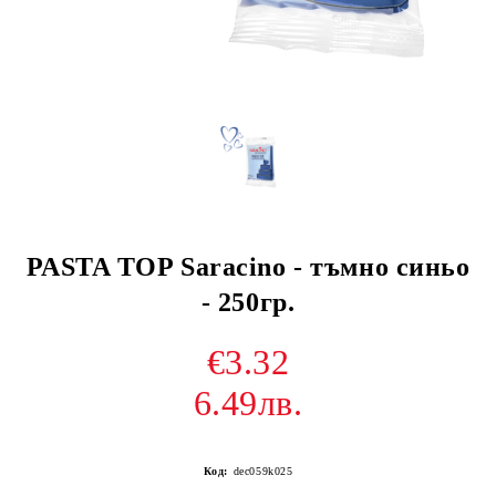
PASTA TOP Saracino - тъмно синьо
- 250гр.
€3.32
6.49лв.
Код:
dec059k025